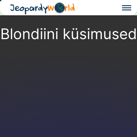
Jeopardy
W
rld
Blondiini küsimused