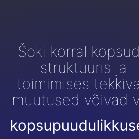
Šoki korral kopsu
struktuuris ja
toimimises tekkiv
muutused võivad v
kopsupuudulikkus