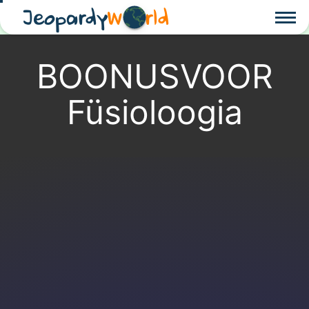
Jeopardy
W
rld
BOONUSVOOR
Füsioloogia