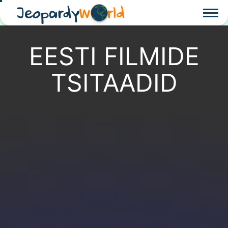
Jeopardy
W
rld
EESTI FILMIDE
TSITAADID