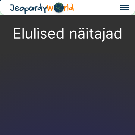
Jeopardy
W
rld
Elulised näitajad