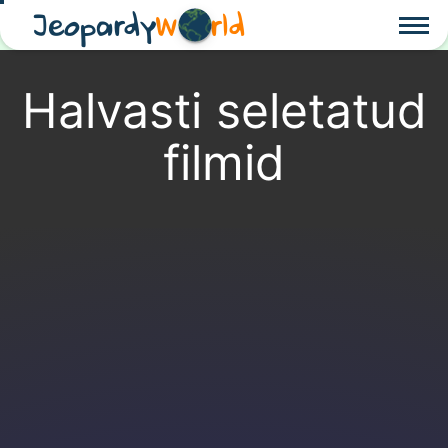
Jeopardy
W
rld
Halvasti seletatud
filmid