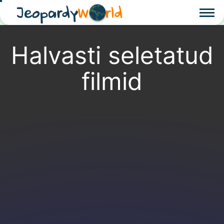
Jeopardy
W
rld
Halvasti seletatud
filmid