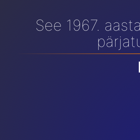
See 1967. aast
pärjat