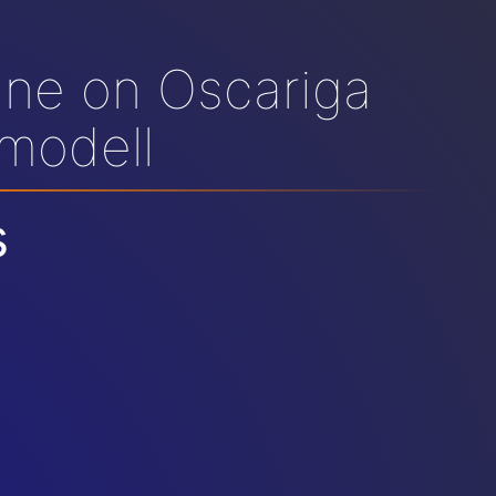
ane on Oscariga
 modell
s