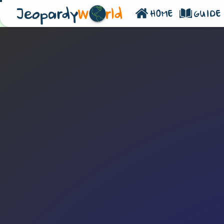
Jeopardy
W
rld
HOME
GUIDE