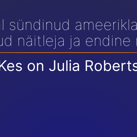
al sündinud ameerikl
ud näitleja ja endine
Kes on Julia Robert