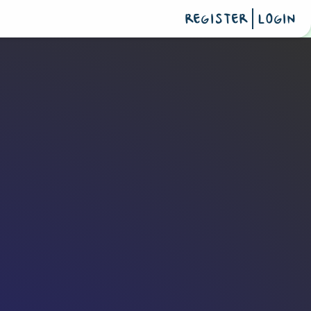
REGISTER
LOGIN