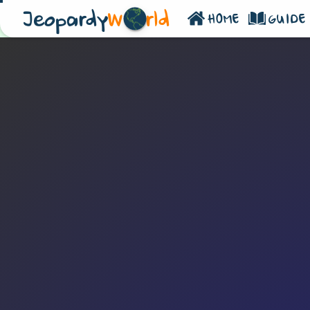
Jeopardy
W
rld
HOME
GUIDE