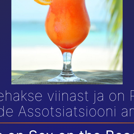
tehakse viinast ja on
e Assotsiatsiooni am