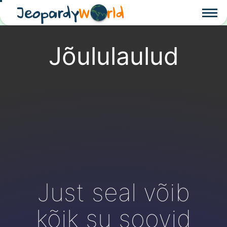
Jeopardy
W
rld
Jõululaulud
Just seal võib
kõik su soovid