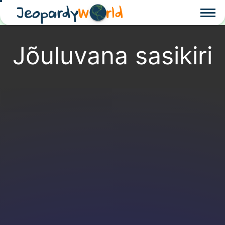
Jeopardy
W
rld
Jõuluvana sasikiri