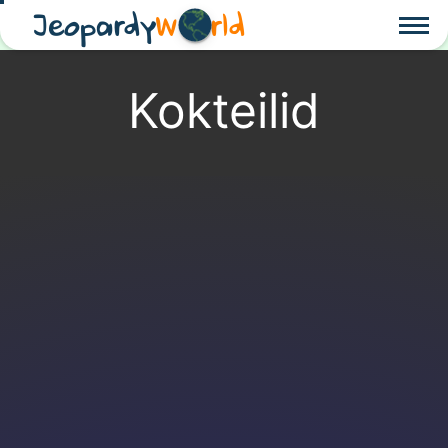
Jeopardy
W
rld
Kokteilid