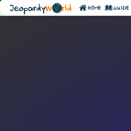
Jeopardy
W
rld
HOME
GUIDE