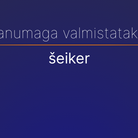
 anumaga valmistatak
šeiker