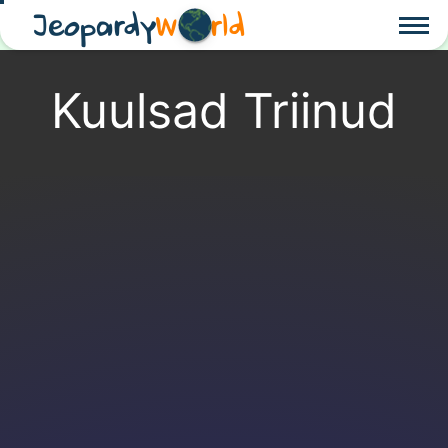
Jeopardy
W
rld
Kuulsad Triinud