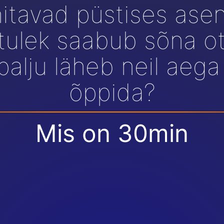
nitavad püstises asen
 tulek saabub sõna o
palju läheb neil aeg
õppida?
Mis on 30min