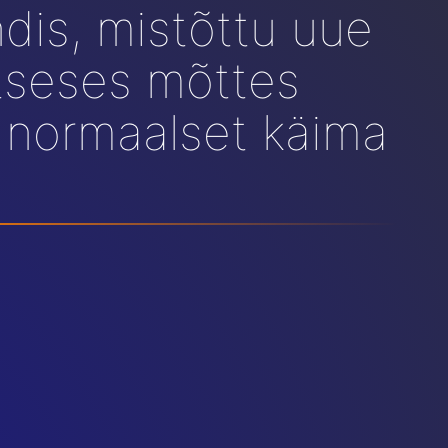
dis, mistõttu uue
tseses mõttes
a normaalset käima