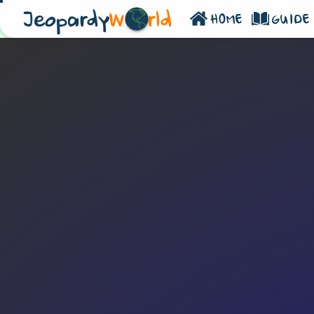
Jeopardy
W
rld
HOME
GUIDE