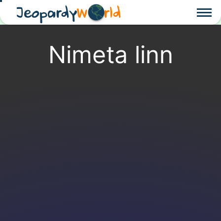
Jeopardy
W
rld
Nimeta linn