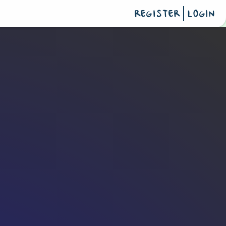
REGISTER
LOGIN