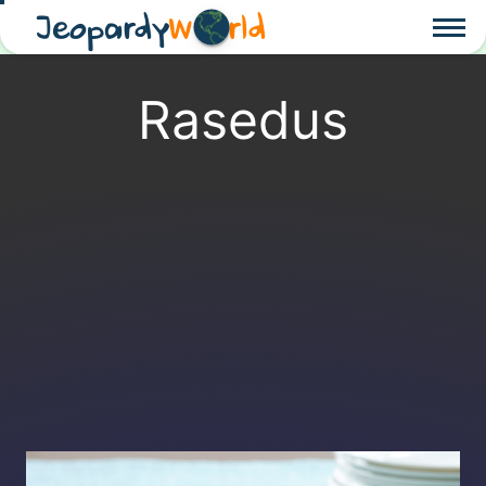
Jeopardy
W
rld
Rasedus