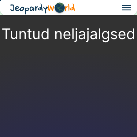
Jeopardy
W
rld
Tuntud neljajalgsed