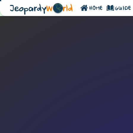
Jeopardy
W
rld
HOME
GUIDE