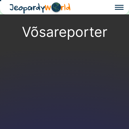
Jeopardy
W
rld
Võsareporter